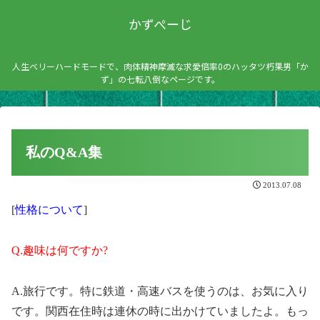
かずぺーじ
人生ベリーハードモードで、肉体精神摩滅な求愛倍率0のハッタツ朽果男「か
ず」の七転八倒なページです。
私のQ&A集
2013.07.08
[
性格について
]
Q.趣味は何ですか?
A.旅行です。特に鉄道・高速バスを使うのは、お気に入り
です。関西在住時は連休の時に出かけていましたよ。もっ