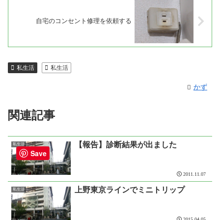
自宅のコンセント修理を依頼する
私生活
私生活
かず
関連記事
【報告】診断結果が出ました
私生活
Save
2011.11.07
上野東京ラインでミニトリップ
私生活
2015.04.05