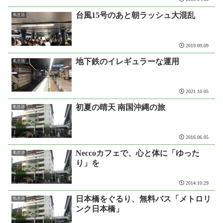
台風15号のあと朝ラッシュ大混乱
私生活
2019.09.09
地下鉄のイレギュラーな運用
私生活
2021.10.05
初夏の晴天 南国沖縄の旅
私生活
2016.06.05
Neccoカフェで、心と体に「ゆった
私生活
り」を
2014.10.29
日本橋をぐるり、無料バス「メトロリ
私生活
ンク日本橋」