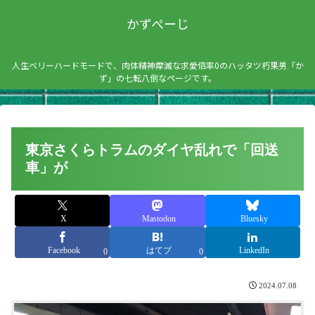
かずぺーじ
人生ベリーハードモードで、肉体精神摩滅な求愛倍率0のハッタツ朽果男「か
ず」の七転八倒なページです。
東京さくらトラムのダイヤ乱れで「回送
車」が
X
Mastodon
Bluesky
Facebook
はてブ
LinkedIn
0
0
2024.07.08