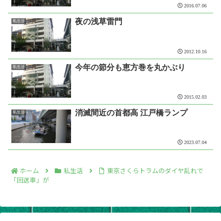
2016.07.06
夜の浅草雷門
私生活
2012.10.16
今年の節分も恵方巻を丸かぶり
私生活
2015.02.03
消滅間近の首都高 江戸橋ランプ
私生活
2023.07.04
ホーム
私生活
東京さくらトラムのダイヤ乱れで
「回送車」が