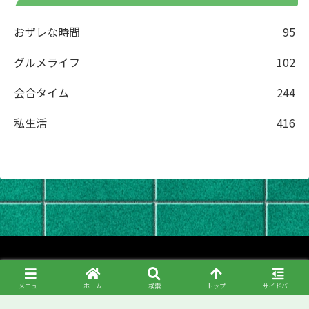
おザレな時間
95
グルメライフ
102
会合タイム
244
私生活
416
Copyright © 2011
K2PIA Japan Networks
All Rights Reserved.
メニュー
ホーム
検索
トップ
サイドバー