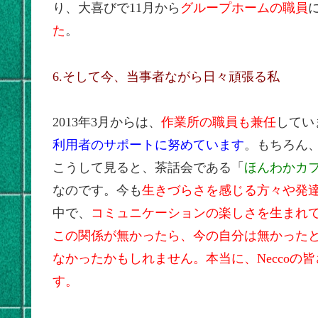
り、大喜びで11月から
グループホームの職員
た
。
6.そして今、当事者ながら日々頑張る私
2013年3月からは、
作業所の職員も兼任
してい
利用者のサポートに努めています
。もちろん
こうして見ると、茶話会である「
ほんわかカ
なのです。今も
生きづらさを感じる方々や発
中で、
コミュニケーションの楽しさを生まれ
この関係が無かったら、今の自分は無かった
なかったかもしれません。本当に、Necco
す。