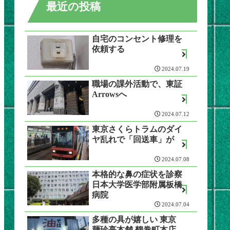
最近の投稿
自宅のコンセント修理を
依頼する
2024.07.19
職場の課外活動で、東証
Arrowsへ
2024.07.12
東京さくらトラムのダイ
ヤ乱れで「回送車」が
2024.07.08
本格的な鼻の症状を診察
日本大学医学部附属板橋
病院
2024.07.04
多種の具が嬉しい 東京
麺珍亭本舗 鶴巻町本店