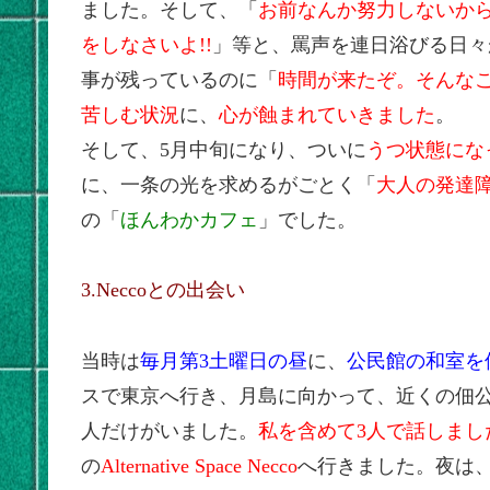
ました。そして、「
お前なんか努力しないから
をしなさいよ!!
」等と、罵声を連日浴びる日々
事が残っているのに「
時間が来たぞ。そんなこ
苦しむ状況
に、
心が蝕まれていきました
。
そして、5月中旬になり、ついに
うつ状態にな
に、一条の光を求めるがごとく「
大人の発達
の「
ほんわかカフェ
」でした。
3.Neccoとの出会い
当時は
毎月第3土曜日の昼
に、
公民館の和室を
スで東京へ行き、月島に向かって、近くの佃公
人だけがいました。
私を含めて3人で話しまし
の
Alternative Space Necco
へ行きました。夜は