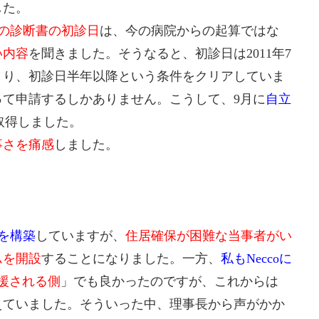
した。
の診断書の初診日
は、今の病院からの起算ではな
い内容
を聞きました。そうなると、初診日は2011年7
つまり、初診日半年以降という条件をクリアしていま
て申請するしかありません。こうして、9月に
自立
取得しました。
事さを痛感
しました。
を構築
していますが、
住居確保が困難な当事者がい
ムを開設
することになりました。一方、
私もNeccoに
援される側
」でも良かったのですが、これからは
えていました。そういった中、理事長から声がかか