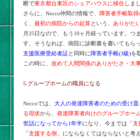
断で
東京都台東区のシェアハウスに移住
しま
さらに、Necco仲間の情報で、
障害者手帳取得
く、
最初の病院からの起算
という、
ありがた
月25日なので、もう10ヶ月経っています。
す。そうなれば、病院に診断書を書いてもらっ
支援医療受給者証
と同時に
障害者手帳(3級)
を
この時に、
改めて人間関係のありがたさ・大
5.グループホームの職員になる
Neccoでは、
大人の発達障害者のための受け皿
る現状
から、
発達障害者向けのグループホー
世話になってから1年半
になり、今までは「
支
「
支援する側
」にならなくてはならないと考