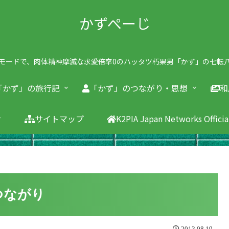
かずぺーじ
モードで、肉体精神摩滅な求愛倍率0のハッタツ朽果男「かず」の七転
「かず」の旅行記
「かず」のつながり・思想
和
せ
サイトマップ
K2PIA Japan Networks Offici
とのつながり
2013.08.19