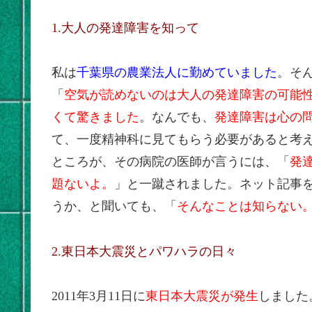
1.大人の発達障害を知って
私は
千葉県の農業法人に勤めていました
。そん
「
空気が読めないのは大人の発達障害の可能
くて驚きました
。なんでも、
発達障害は心の
て、一度精神科に見てもらう必要があると考
ところが、その病院の医師が言うには、「
発
題ないよ。
」と一蹴されました。ネット記事
うか、と聞いても、「
そんなことは知らない
2.東日本大震災とパワハラの日々
2011年3月11日に
東日本大震災が発生
しました