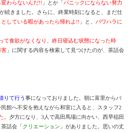
変わらないんだ!!
」とか「
パニックにならない努力
が続きました。さらに、終業時刻になると、まだ仕
としている暇があったら帰れよ!!
」と、
パワハラに
って食欲がなくなり
、
終日寝込む状態になった時
障害
」に関する内容を検索して見つけたのが、茶話会
借りて行う
事になっておりました。朝に富里からバ
民館へ不安を抱えながら和室に入ると、スタッフ2
た
。夕方になり、3人で高田馬場に向かい、西早稲田
、茶話会「
クリエーション
」がありました。思いの丈