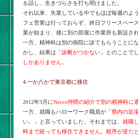
を話し、生きづらさを打ち明けました。
それ以来、失業している中でもほぼ毎週のよ
フェ営業は行っておらず、終日フリースペース
業が始まり、後に別の部屋に作業所も新設さ
一方、精神科は別の病院に診てもらうことに
かし、結果は「
診断がつかない
」とのことで
しかありません
。
4.一か八かで東京都に移住
2012年3月に
Necco仲間の紹介で別の精神科
一方、就職もハローワーク職員が「
県内の近
い。
」と言っていました。それまでは、
就職
時まで経っても移住できません
。
順序が逆だ