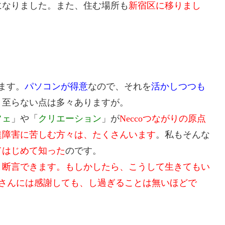
になりました。また、住む場所も
新宿区に移りまし
ます。
パソコンが得意
なので、それを
活かしつつも
、至らない点は多々ありますが。
フェ
」や「
クリエーション
」が
Neccoつながりの原点
達障害に苦しむ方々は、たくさんいます
。私もそんな
てはじめて知った
のです。
と断言できます。もしかしたら、こうして生きてもい
の皆さんには感謝しても、し過ぎることは無いほどで