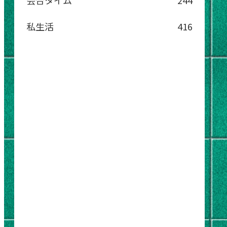
会合タイム
244
私生活
416