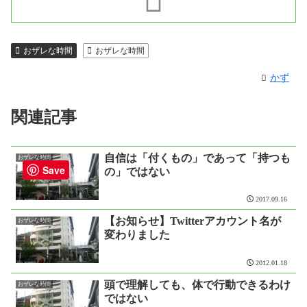
おザレな時間
おザレな時間
かず
関連記事
自信は「付くもの」であって「持つも
おザレな時間
Save
の」ではない
2017.09.16
【お知らせ】Twitterアカウント名が
おザレな時間
変わりました
2012.01.18
頭で理解しても、体で行動できるわけ
おザレな時間
ではない