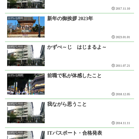
2017.11.10
新年の御挨拶 2023年
おザレな時間
2023.01.01
かずぺ～じ はじまるよ～
おザレな時間
2011.07.21
前職で私が体感したこと
おザレな時間
2018.12.05
我ながら思うこと
おザレな時間
2014.11.11
ITパスポート・合格発表
おザレな時間