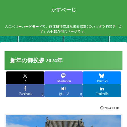
かずぺーじ
人生ベリーハードモードで、肉体精神摩滅な求愛倍率0のハッタツ朽果男「か
ず」の七転八倒なページです。
新年の御挨拶 2024年
X
Mastodon
Bluesky
Facebook
はてブ
LinkedIn
0
0
2024.01.01