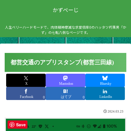
かずぺーじ
人生ベリーハードモードで、肉体精神摩滅な求愛倍率0のハッタツ朽果男「か
ず」の七転八倒なページです。
都営交通のアプリスタンプ(都営三田線)
X
Mastodon
Bluesky
Facebook
はてブ
LinkedIn
0
0
2024.03.23
Save