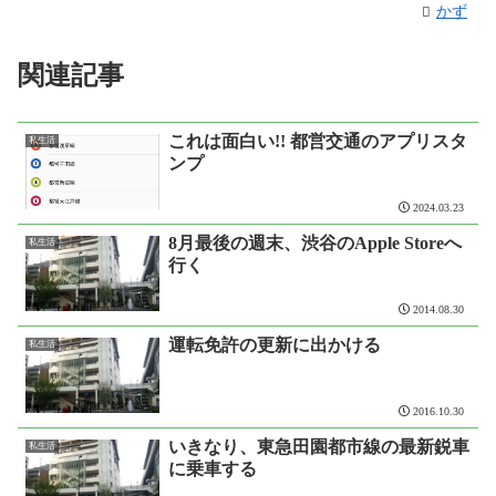
かず
関連記事
これは面白い!! 都営交通のアプリスタ
私生活
ンプ
2024.03.23
8月最後の週末、渋谷のApple Storeへ
私生活
行く
2014.08.30
運転免許の更新に出かける
私生活
2016.10.30
いきなり、東急田園都市線の最新鋭車
私生活
に乗車する