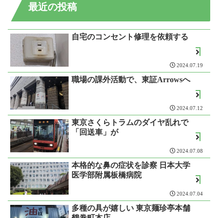
最近の投稿
自宅のコンセント修理を依頼する
2024.07.19
職場の課外活動で、東証Arrowsへ
2024.07.12
東京さくらトラムのダイヤ乱れで
「回送車」が
2024.07.08
本格的な鼻の症状を診察 日本大学
医学部附属板橋病院
2024.07.04
多種の具が嬉しい 東京麺珍亭本舗
鶴巻町本店